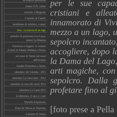
per le sue capac
an English gentleman
piazza CLN, torino
cristiani e alle
solstizio a Mergozzo
L'assedio di Canelli
innamorato di Vivi
monferrato di solstizio, o quasi
mezzo a un lago, un
Orta - La nascita di un lago
preludio di primavera a La Cassa,
sepolcro incantato
presso La Mandria
Voluttuoso e leggero: lo scalone
accogliere, dopo l
d'onore di Palazzo Madama a Torino
nel cuore di Torino nel cuore
la Dama del Lago, 
dell'inverno
Arnaldo Pomodoro a Torino
arti magiche, con
calendario del Ceronda - 2013
sepolcro. Dalla g
calendario La Cassa feste - 2013
calendario la cassa dei tesori 2013
profetare fino al g
calendario La Cassa 2013
la biblioteca, il caco e i carri
Menulla d'equinozio
[foto prese a Pella
Piano de' Mussa in Vennonio
il duomo di Torino