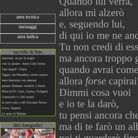
Quando lui verrà,
allora mi alzerò
area tecnica
e, seguendo lui,
messaggi
di qui io me ne an
area ludica
Tu non credi di es
raccolte di foto
ma ancora troppo g
Spotorno, un po' di magia
volo in aliante - Aereo Club Torino
quando avrai come 
Sant Aygulf - Frejus
Taggia: san Benedetto, corteo storico:
allora
forse
capirai
tante femmine e un cannone
palazzo Madama: stordirsi a Torino
Dimmi cosa vuoi
Delta di Po: Goro, Gorino, Codigoro
Comacchio e i lidi estensi
e io te la darò,
in novo sole, o del Giovanni Nuovo
Cervo, Imperia
tu pensi ancora ch
Le spine di Barbara
ma di te farò un alb
libri fotografici
poi ti guarderò fin