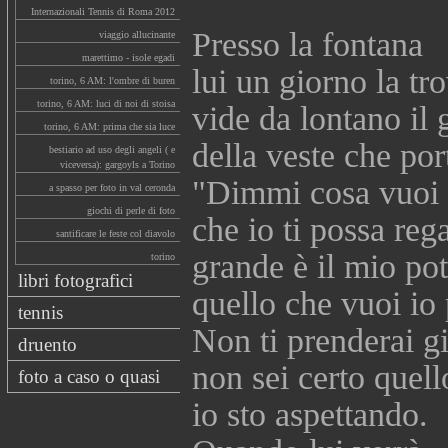
Internazionali Tennis di Roma 2012
Presso la fontana
viaggio allucinante
marettimo - isole egadi
lui un giorno la tr
torino, 6 AM: l'ombre di buren
torino, 6 AM: luci di noi di stoisa
vide da lontano il 
torino, 6 AM: prima che sia luce
della veste che por
bestiario ad uso degli angeli ( e
viceversa): gargoyls a Torino
"Dimmi cosa vuoi
a spasso per foto in val ceronda
giochi di perle di foto
che io ti possa rega
santificare le feste col diavolo
grande è il mio pot
torino
libri fotografici
quello che vuoi io 
tennis
Non ti prenderai g
druento
non sei certo quell
foto a caso o quasi
io sto aspettando.