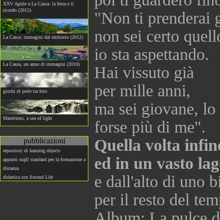
XXV Aprile a La Cassa: la festa e il
ricordo (2012)
"Non ti prenderai 
non sei certo quell
La Cassa: immagini dal territorio (2012)
io sta aspettando.
La Cassa, un anno di immagini (2010)
Hai vissuto già
per mille anni,
giochi di perle tra foto
ma sei giovane, lo
Marettimo, a sea of light
forse più di me".
Quella volta infin
pubblicazioni
repository di learning objects
ed in un vasto la
appunti sugli standard per la formazione a
distanza
e dall'alto di uno b
didattica con Second Life
per il resto del tem
Album: La pulce d