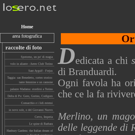
Home
Ort
area fotografica
D
raccolte di foto
edicata a chi
Spotorno, un po' di magia
volo in aliante - Aereo Club Torino
di Branduardi.
Sant Aygulf - Frejus
Taggia: san Benedetto, corteo storico:
Ogni favola ha or
tante femmine e un cannone
palazzo Madama: stordirsi a Torino
che ce la fa riviver
Delta di Po: Goro, Gorino, Codigoro
Comacchio e i lidi estensi
in novo sole, o del Giovanni Nuovo
Merlino, un mago 
Cervo, Imperia
delle leggende di R
Le spine di Barbara
Hanbury Gardens: the Italian dream of