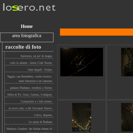
Home
area fotografica
raccolte di foto
Spotorno, un po' di magia
volo in aliante - Aereo Club Torino
Sant Aygulf - Frejus
Taggia: san Benedetto, corteo storico:
tante femmine e un cannone
palazzo Madama: stordirsi a Torino
Delta di Po: Goro, Gorino, Codigoro
Comacchio e i lidi estensi
in novo sole, o del Giovanni Nuovo
Cervo, Imperia
Le spine di Barbara
Hanbury Gardens: the Italian dream of