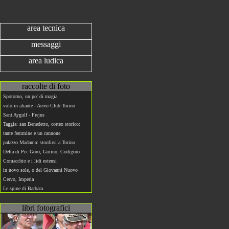
area tecnica
messaggi
area ludica
raccolte di foto
Spotorno, un po' di magia
volo in aliante - Aereo Club Torino
Sant Aygulf - Frejus
Taggia: san Benedetto, corteo storico:
tante femmine e un cannone
palazzo Madama: stordirsi a Torino
Delta di Po: Goro, Gorino, Codigoro
Comacchio e i lidi estensi
in novo sole, o del Giovanni Nuovo
Cervo, Imperia
Le spine di Barbara
libri fotografici