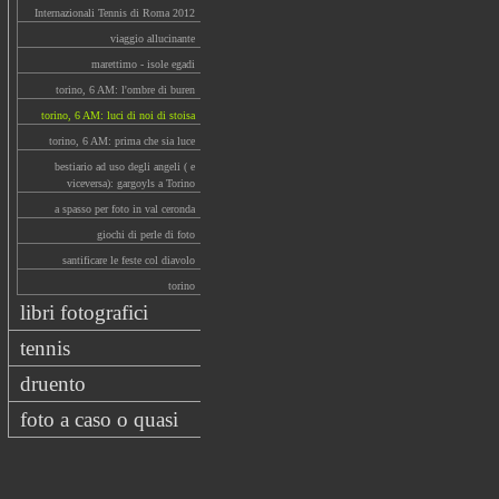
Internazionali Tennis di Roma 2012
viaggio allucinante
marettimo - isole egadi
torino, 6 AM: l'ombre di buren
torino, 6 AM: luci di noi di stoisa
torino, 6 AM: prima che sia luce
bestiario ad uso degli angeli ( e
viceversa): gargoyls a Torino
a spasso per foto in val ceronda
giochi di perle di foto
santificare le feste col diavolo
torino
libri fotografici
tennis
druento
foto a caso o quasi