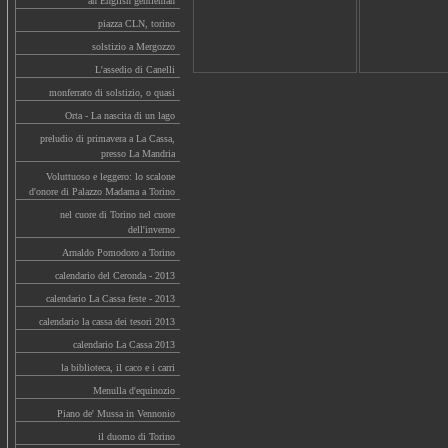
an English gentleman
piazza CLN, torino
solstizio a Mergozzo
L'assedio di Canelli
monferrato di solstizio, o quasi
Orta - La nascita di un lago
preludio di primavera a La Cassa,
presso La Mandria
Voluttuoso e leggero: lo scalone
d'onore di Palazzo Madama a Torino
nel cuore di Torino nel cuore
dell'inverno
Arnaldo Pomodoro a Torino
calendario del Ceronda - 2013
calendario La Cassa feste - 2013
calendario la cassa dei tesori 2013
calendario La Cassa 2013
la biblioteca, il caco e i carri
Menulla d'equinozio
Piano de' Mussa in Vennonio
il duomo di Torino