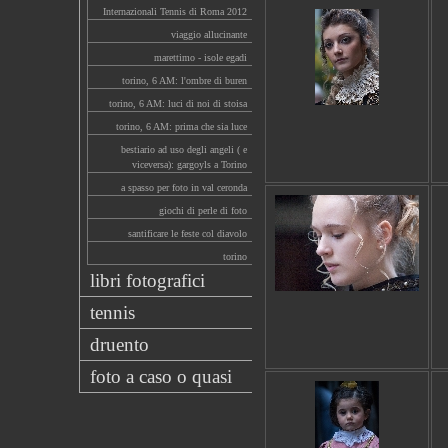
Internazionali Tennis di Roma 2012
viaggio allucinante
marettimo - isole egadi
torino, 6 AM: l'ombre di buren
torino, 6 AM: luci di noi di stoisa
torino, 6 AM: prima che sia luce
bestiario ad uso degli angeli ( e
viceversa): gargoyls a Torino
a spasso per foto in val ceronda
giochi di perle di foto
santificare le feste col diavolo
torino
libri fotografici
tennis
druento
foto a caso o quasi