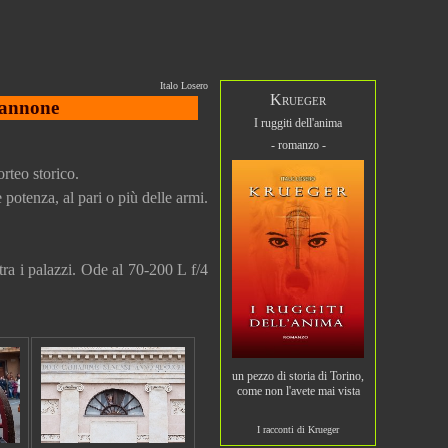
Italo Losero
Krueger
 cannone
I ruggiti dell'anima
- romanzo -
rteo storico.
 potenza, al pari o più delle armi.
tra i palazzi. Ode al 70-200 L f/4
un pezzo di storia di Torino,
come non l'avete mai vista
I racconti di Krueger