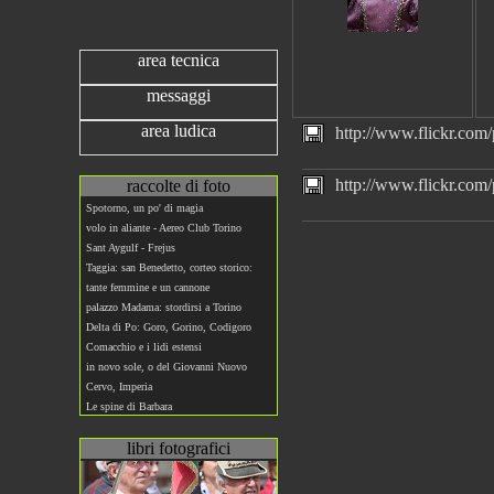
area tecnica
messaggi
area ludica
http://www.flickr.com/
http://www.flickr.com/
raccolte di foto
Spotorno, un po' di magia
volo in aliante - Aereo Club Torino
Sant Aygulf - Frejus
Taggia: san Benedetto, corteo storico:
tante femmine e un cannone
palazzo Madama: stordirsi a Torino
Delta di Po: Goro, Gorino, Codigoro
Comacchio e i lidi estensi
in novo sole, o del Giovanni Nuovo
Cervo, Imperia
Le spine di Barbara
libri fotografici