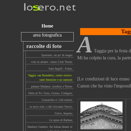
Home
Tagg
A
area fotografica
raccolte di foto
Taggia per la festa d
Spotorno, un po' di magia
Mi ha colpito la cura, la part
volo in aliante - Aereo Club Torino
Sant Aygulf - Frejus
Taggia: san Benedetto, corteo storico:
[Le condizioni di luce erano 
tante femmine e un cannone
Canon che ha visto l'impossib
palazzo Madama: stordirsi a Torino
Delta di Po: Goro, Gorino, Codigoro
Comacchio e i lidi estensi
in novo sole, o del Giovanni Nuovo
Cervo, Imperia
Le spine di Barbara
Hanbury Gardens: the Italian dream of