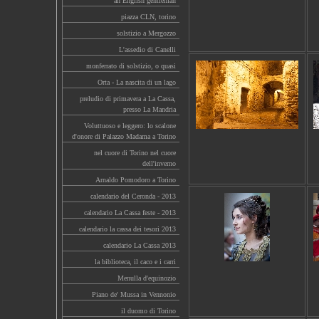
an English gentleman
piazza CLN, torino
solstizio a Mergozzo
L'assedio di Canelli
monferrato di solstizio, o quasi
Orta - La nascita di un lago
preludio di primavera a La Cassa,
presso La Mandria
Voluttuoso e leggero: lo scalone
d'onore di Palazzo Madama a Torino
nel cuore di Torino nel cuore
dell'inverno
Arnaldo Pomodoro a Torino
calendario del Ceronda - 2013
calendario La Cassa feste - 2013
calendario la cassa dei tesori 2013
calendario La Cassa 2013
la biblioteca, il caco e i carri
Menulla d'equinozio
Piano de' Mussa in Vennonio
il duomo di Torino