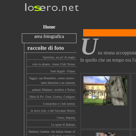
Home
U
area fotografica
raccolte di foto
na strana accoppiata:
Spotorno, un po' di magia
In quello che un tempo era l'a
volo in aliante - Aereo Club Torino
Sant Aygulf - Frejus
Taggia: san Benedetto, corteo storico:
tante femmine e un cannone
palazzo Madama: stordirsi a Torino
Delta di Po: Goro, Gorino, Codigoro
Comacchio e i lidi estensi
in novo sole, o del Giovanni Nuovo
Cervo, Imperia
Le spine di Barbara
Hanbury Gardens: the Italian dream of