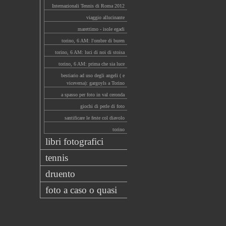
Internazionali Tennis di Roma 2012
viaggio allucinante
marettimo - isole egadi
torino, 6 AM: l'ombre di buren
torino, 6 AM: luci di noi di stoisa
torino, 6 AM: prima che sia luce
bestiario ad uso degli angeli ( e
viceversa): gargoyls a Torino
a spasso per foto in val ceronda
giochi di perle di foto
santificare le feste col diavolo
torino
libri fotografici
tennis
druento
foto a caso o quasi