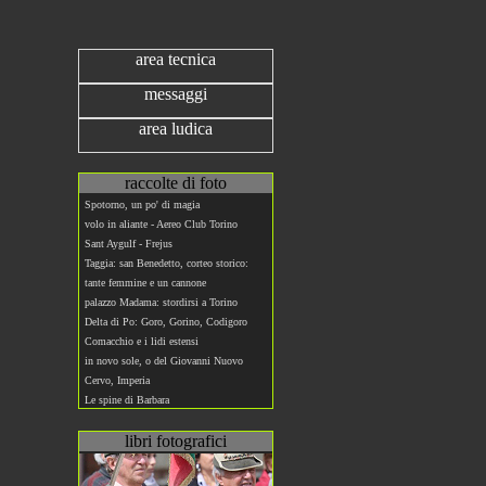
area tecnica
messaggi
area ludica
raccolte di foto
Spotorno, un po' di magia
volo in aliante - Aereo Club Torino
Sant Aygulf - Frejus
Taggia: san Benedetto, corteo storico:
tante femmine e un cannone
palazzo Madama: stordirsi a Torino
Delta di Po: Goro, Gorino, Codigoro
Comacchio e i lidi estensi
in novo sole, o del Giovanni Nuovo
Cervo, Imperia
Le spine di Barbara
libri fotografici