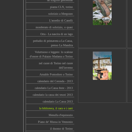
an English gentleman
piazza CLN, torino
solstizio a Mergozzo
L'assedio di Canelli
monferrato di solstizio, o quasi
Orta - La nascita di un lago
preludio di primavera a La Cassa,
presso La Mandria
Voluttuoso e leggero: lo scalone
d'onore di Palazzo Madama a Torino
nel cuore di Torino nel cuore
dell'inverno
Arnaldo Pomodoro a Torino
calendario del Ceronda - 2013
calendario La Cassa feste - 2013
calendario la cassa dei tesori 2013
calendario La Cassa 2013
la biblioteca, il caco e i carri
Menulla d'equinozio
Piano de' Mussa in Vennonio
il duomo di Torino