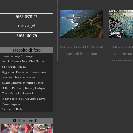
area tecnica
messaggi
area ludica
sentiero in costa e vista sul
basta una ma
raccolte di foto
paese di Marettimo
scoprire un
Spotorno, un po' di magia
snorkeling a
volo in aliante - Aereo Club Torino
Sant Aygulf - Frejus
Taggia: san Benedetto, corteo storico:
tante femmine e un cannone
palazzo Madama: stordirsi a Torino
Delta di Po: Goro, Gorino, Codigoro
Comacchio e i lidi estensi
in novo sole, o del Giovanni Nuovo
Cervo, Imperia
Le spine di Barbara
libri fotografici