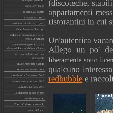
(discoteche, stabil
an English gentleman
piazza CLN, torino
appartamenti messi
solstizio a Mergozzo
L'assedio di Canelli
ristorantini in cui
monferrato di solstizio, o quasi
Orta - La nascita di un lago
preludio di primavera a La Cassa,
Un'autentica vacan
presso La Mandria
Voluttuoso e leggero: lo scalone
Allego un po' de
d'onore di Palazzo Madama a Torino
nel cuore di Torino nel cuore
liberamente sotto lice
dell'inverno
Arnaldo Pomodoro a Torino
qualcuno interess
calendario del Ceronda - 2013
calendario La Cassa feste - 2013
redbubble
e raccol
calendario la cassa dei tesori 2013
calendario La Cassa 2013
la biblioteca, il caco e i carri
Menulla d'equinozio
Piano de' Mussa in Vennonio
il duomo di Torino