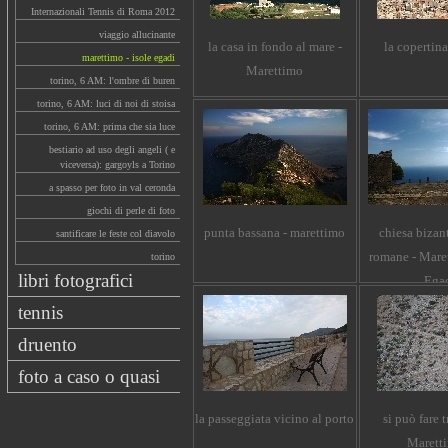
Internazionali Tennis di Roma 2012
viaggio allucinante
la casa in fondo al mare -
la copertina
marettimo - isole egadi
Marettimo
torino, 6 AM: l'ombre di buren
torino, 6 AM: luci di noi di stoisa
torino, 6 AM: prima che sia luce
bestiario ad uso degli angeli ( e
viceversa): gargoyls a Torino
a spasso per foto in val ceronda
giochi di perle di foto
punta bassana - marettimo
chiesa bizan
santificare le feste col diavolo
romane - Maret
torino
libri fotografici
Ega
tennis
druento
foto a caso o quasi
la passeggiata vicino al porto
si può fare 
Maretti