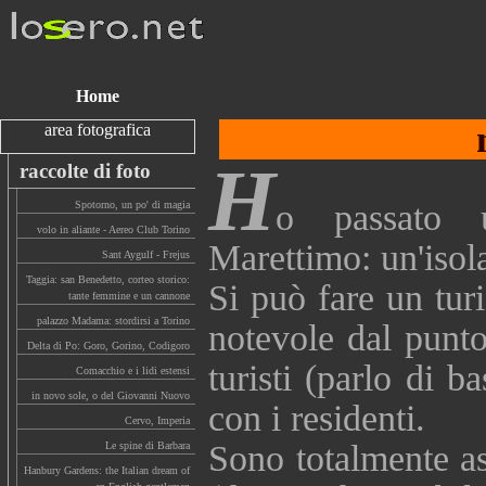
Home
area fotografica
H
raccolte di foto
o passato 
Spotorno, un po' di magia
volo in aliante - Aereo Club Torino
Marettimo: un'isola
Sant Aygulf - Frejus
Taggia: san Benedetto, corteo storico:
Si può fare un turi
tante femmine e un cannone
palazzo Madama: stordirsi a Torino
notevole dal punto
Delta di Po: Goro, Gorino, Codigoro
turisti (parlo di b
Comacchio e i lidi estensi
in novo sole, o del Giovanni Nuovo
con i residenti.
Cervo, Imperia
Sono totalmente as
Le spine di Barbara
Hanbury Gardens: the Italian dream of