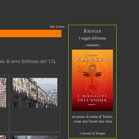
Italo Losero
Krueger
I ruggiti dell'anima
- romanzo -
ata di neve (febbraio del '13).
un pezzo di storia di Torino,
come non l'avete mai vista
I racconti di Krueger