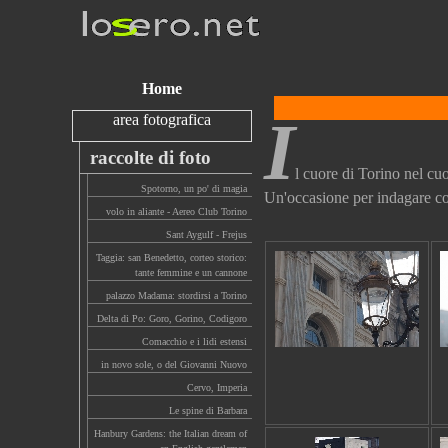
Home
I
area fotografica
raccolte di foto
l cuore di Torino nel cuo
Spotorno, un po' di magia
Un'occasione per indagare con 
volo in aliante - Aereo Club Torino
Sant Aygulf - Frejus
Taggia: san Benedetto, corteo storico:
tante femmine e un cannone
palazzo Madama: stordirsi a Torino
Delta di Po: Goro, Gorino, Codigoro
Comacchio e i lidi estensi
in novo sole, o del Giovanni Nuovo
Cervo, Imperia
Le spine di Barbara
Hanbury Gardens: the Italian dream of