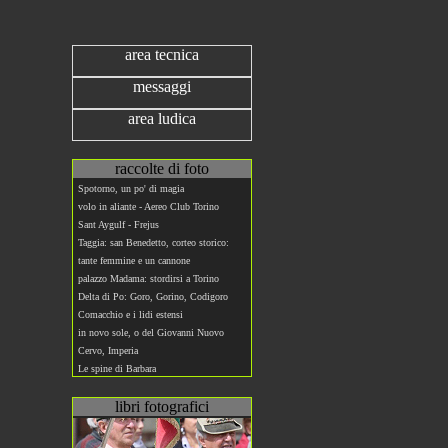
area tecnica
messaggi
area ludica
raccolte di foto
Spotorno, un po' di magia
volo in aliante - Aereo Club Torino
Sant Aygulf - Frejus
Taggia: san Benedetto, corteo storico:
tante femmine e un cannone
palazzo Madama: stordirsi a Torino
Delta di Po: Goro, Gorino, Codigoro
Comacchio e i lidi estensi
in novo sole, o del Giovanni Nuovo
Cervo, Imperia
Le spine di Barbara
libri fotografici