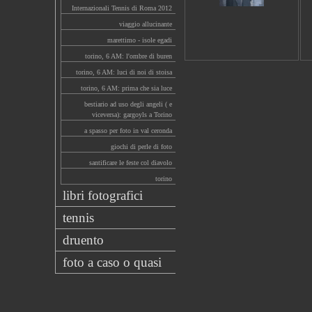
Internazionali Tennis di Roma 2012
viaggio allucinante
marettimo - isole egadi
torino, 6 AM: l'ombre di buren
torino, 6 AM: luci di noi di stoisa
torino, 6 AM: prima che sia luce
bestiario ad uso degli angeli ( e
viceversa): gargoyls a Torino
a spasso per foto in val ceronda
giochi di perle di foto
santificare le feste col diavolo
torino
libri fotografici
tennis
druento
foto a caso o quasi