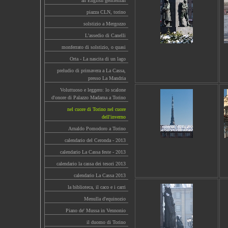
an English gentleman
piazza CLN, torino
solstizio a Mergozzo
L'assedio di Canelli
monferrato di solstizio, o quasi
Orta - La nascita di un lago
preludio di primavera a La Cassa,
presso La Mandria
Voluttuoso e leggero: lo scalone
d'onore di Palazzo Madama a Torino
nel cuore di Torino nel cuore
dell'inverno
Arnaldo Pomodoro a Torino
calendario del Ceronda - 2013
calendario La Cassa feste - 2013
calendario la cassa dei tesori 2013
calendario La Cassa 2013
la biblioteca, il caco e i carri
Menulla d'equinozio
Piano de' Mussa in Vennonio
il duomo di Torino