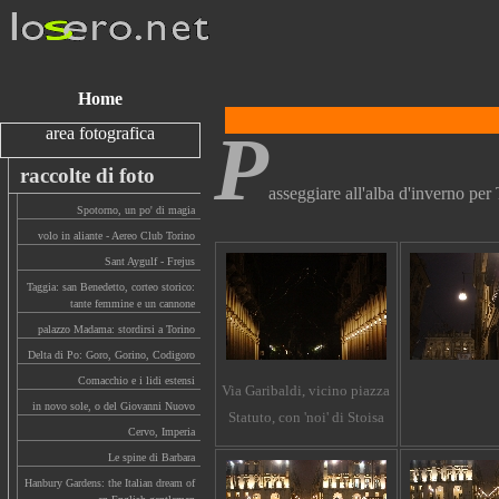
Home
P
area fotografica
raccolte di foto
asseggiare all'alba d'inverno per
Spotorno, un po' di magia
volo in aliante - Aereo Club Torino
Sant Aygulf - Frejus
Taggia: san Benedetto, corteo storico:
tante femmine e un cannone
palazzo Madama: stordirsi a Torino
Delta di Po: Goro, Gorino, Codigoro
Comacchio e i lidi estensi
Via Garibaldi, vicino piazza
in novo sole, o del Giovanni Nuovo
Statuto, con 'noi' di Stoisa
Cervo, Imperia
Le spine di Barbara
Hanbury Gardens: the Italian dream of