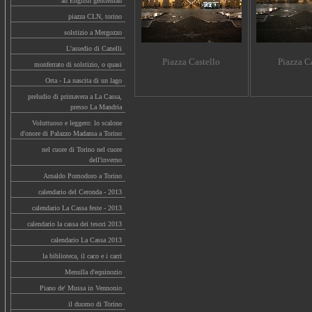
an English gentleman
piazza CLN, torino
solstizio a Mergozzo
L'assedio di Canelli
Piazza Castello
Piazza C
monferrato di solstizio, o quasi
Orta - La nascita di un lago
preludio di primavera a La Cassa,
presso La Mandria
Voluttuoso e leggero: lo scalone
d'onore di Palazzo Madama a Torino
nel cuore di Torino nel cuore
dell'inverno
Arnaldo Pomodoro a Torino
calendario del Ceronda - 2013
calendario La Cassa feste - 2013
calendario la cassa dei tesori 2013
calendario La Cassa 2013
la biblioteca, il caco e i carri
Menulla d'equinozio
Piano de' Mussa in Vennonio
il duomo di Torino