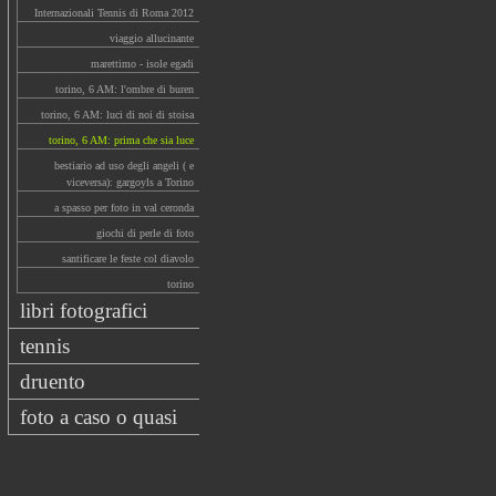
Internazionali Tennis di Roma 2012
viaggio allucinante
marettimo - isole egadi
torino, 6 AM: l'ombre di buren
torino, 6 AM: luci di noi di stoisa
torino, 6 AM: prima che sia luce
bestiario ad uso degli angeli ( e
viceversa): gargoyls a Torino
a spasso per foto in val ceronda
giochi di perle di foto
santificare le feste col diavolo
torino
libri fotografici
tennis
druento
foto a caso o quasi