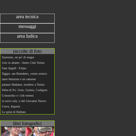
area tecnica
messaggi
area ludica
raccolte di foto
Spotorno, un po' di magia
volo in aliante - Aereo Club Torino
Sant Aygulf - Frejus
Taggia: san Benedetto, corteo storico:
tante femmine e un cannone
palazzo Madama: stordirsi a Torino
Delta di Po: Goro, Gorino, Codigoro
Comacchio e i lidi estensi
in novo sole, o del Giovanni Nuovo
Cervo, Imperia
Le spine di Barbara
libri fotografici