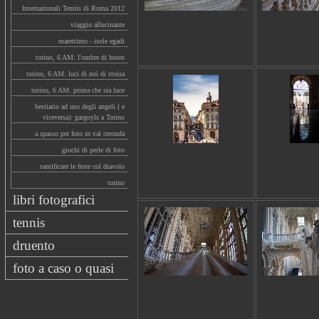
Internazionali Tennis di Roma 2012
viaggio allucinante
marettimo - isole egadi
torino, 6 AM: l'ombre di buren
torino, 6 AM: luci di noi di stoisa
torino, 6 AM: prima che sia luce
bestiario ad uso degli angeli ( e
viceversa): gargoyls a Torino
a spasso per foto in val ceronda
giochi di perle di foto
santificare le feste col diavolo
torino
libri fotografici
tennis
druento
foto a caso o quasi