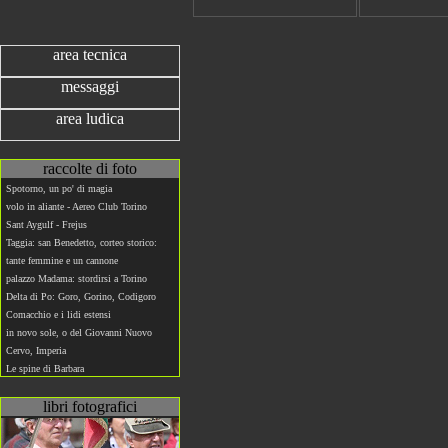
area tecnica
messaggi
area ludica
raccolte di foto
Spotorno, un po' di magia
volo in aliante - Aereo Club Torino
Sant Aygulf - Frejus
Taggia: san Benedetto, corteo storico:
tante femmine e un cannone
palazzo Madama: stordirsi a Torino
Delta di Po: Goro, Gorino, Codigoro
Comacchio e i lidi estensi
in novo sole, o del Giovanni Nuovo
Cervo, Imperia
Le spine di Barbara
libri fotografici