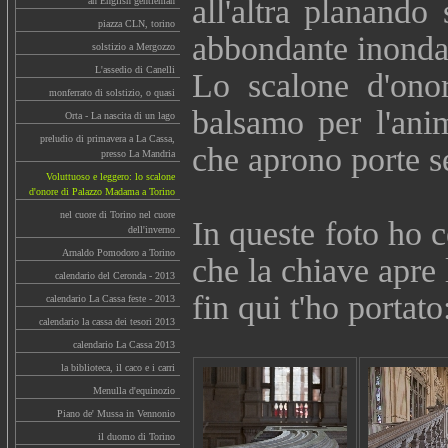
all'altra planando 
an English gentleman
piazza CLN, torino
abbondante inonda g
solstizio a Mergozzo
L'assedio di Canelli
Lo scalone d'onor
monferrato di solstizio, o quasi
balsamo per l'ani
Orta - La nascita di un lago
preludio di primavera a La Cassa,
che aprono porte s
presso La Mandria
Voluttuoso e leggero: lo scalone
d'onore di Palazzo Madama a Torino
nel cuore di Torino nel cuore
In queste foto ho ce
dell'inverno
Arnaldo Pomodoro a Torino
che la chiave apre l
calendario del Ceronda - 2013
fin qui t'ho portato
calendario La Cassa feste - 2013
calendario la cassa dei tesori 2013
calendario La Cassa 2013
la biblioteca, il caco e i carri
Menulla d'equinozio
Piano de' Mussa in Vennonio
il duomo di Torino