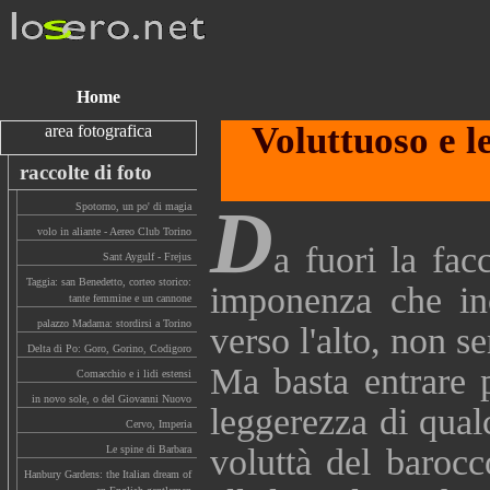
Home
Voluttuoso e l
area fotografica
raccolte di foto
D
Spotorno, un po' di magia
volo in aliante - Aereo Club Torino
a fuori la fa
Sant Aygulf - Frejus
Taggia: san Benedetto, corteo storico:
imponenza che in
tante femmine e un cannone
palazzo Madama: stordirsi a Torino
verso l'alto, non s
Delta di Po: Goro, Gorino, Codigoro
Ma basta entrare 
Comacchio e i lidi estensi
in novo sole, o del Giovanni Nuovo
leggerezza di qual
Cervo, Imperia
voluttà del baroc
Le spine di Barbara
Hanbury Gardens: the Italian dream of