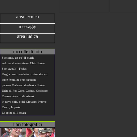
area tecnica
messaggi
area ludica
raccolte di foto
Spotorno, un po' di magia
volo in aliante - Aereo Club Torino
Sant Aygulf - Frejus
Taggia: san Benedetto, corteo storico:
tante femmine e un cannone
palazzo Madama: stordirsi a Torino
Delta di Po: Goro, Gorino, Codigoro
Comacchio e i lidi estensi
in novo sole, o del Giovanni Nuovo
Cervo, Imperia
Le spine di Barbara
libri fotografici