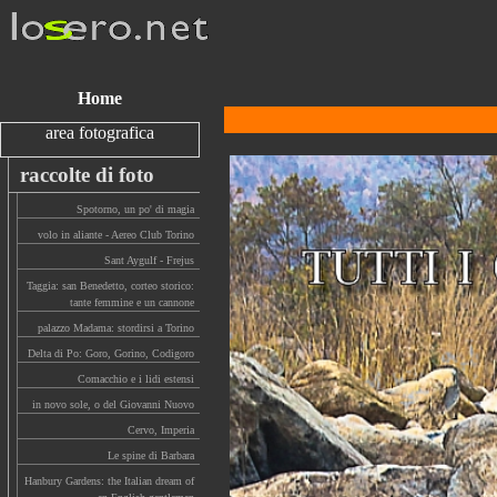
Home
area fotografica
raccolte di foto
Spotorno, un po' di magia
volo in aliante - Aereo Club Torino
Sant Aygulf - Frejus
Taggia: san Benedetto, corteo storico:
tante femmine e un cannone
palazzo Madama: stordirsi a Torino
Delta di Po: Goro, Gorino, Codigoro
Comacchio e i lidi estensi
in novo sole, o del Giovanni Nuovo
Cervo, Imperia
Le spine di Barbara
Hanbury Gardens: the Italian dream of