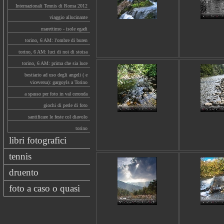
Internazionali Tennis di Roma 2012
viaggio allucinante
marettimo - isole egadi
torino, 6 AM: l'ombre di buren
torino, 6 AM: luci di noi di stoisa
torino, 6 AM: prima che sia luce
bestiario ad uso degli angeli ( e
viceversa): gargoyls a Torino
a spasso per foto in val ceronda
giochi di perle di foto
santificare le feste col diavolo
torino
libri fotografici
tennis
druento
foto a caso o quasi