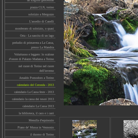
an English gentleman
piazza CLN, torino
solstizio a Mergozzo
L'assedio di Canelli
monferrato di solstizio, o quasi
Orta - La nascita di un lago
preludio di primavera a La Cassa,
presso La Mandria
Voluttuoso e leggero: lo scalone
d'onore di Palazzo Madama a Torino
nel cuore di Torino nel cuore
dell'inverno
Arnaldo Pomodoro a Torino
calendario del Ceronda - 2013
calendario La Cassa feste - 2013
calendario la cassa dei tesori 2013
calendario La Cassa 2013
la biblioteca, il caco e i carri
Menulla d'equinozio
Piano de' Mussa in Vennonio
il duomo di Torino