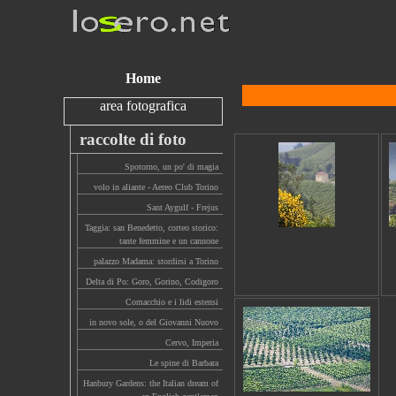
Home
area fotografica
raccolte di foto
Spotorno, un po' di magia
volo in aliante - Aereo Club Torino
Sant Aygulf - Frejus
Taggia: san Benedetto, corteo storico:
tante femmine e un cannone
palazzo Madama: stordirsi a Torino
Delta di Po: Goro, Gorino, Codigoro
Comacchio e i lidi estensi
in novo sole, o del Giovanni Nuovo
Cervo, Imperia
Le spine di Barbara
Hanbury Gardens: the Italian dream of