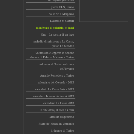
an English gentleman
piazza CLN, torino
solstizio a Mergozzo
L'assedio di Canelli
monferrato di solstizio, o quasi
Orta - La nascita di un lago
preludio di primavera a La Cassa,
presso La Mandria
Voluttuoso e leggero: lo scalone
d'onore di Palazzo Madama a Torino
nel cuore di Torino nel cuore
dell'inverno
Arnaldo Pomodoro a Torino
calendario del Ceronda - 2013
calendario La Cassa feste - 2013
calendario la cassa dei tesori 2013
calendario La Cassa 2013
la biblioteca, il caco e i carri
Menulla d'equinozio
Piano de' Mussa in Vennonio
il duomo di Torino