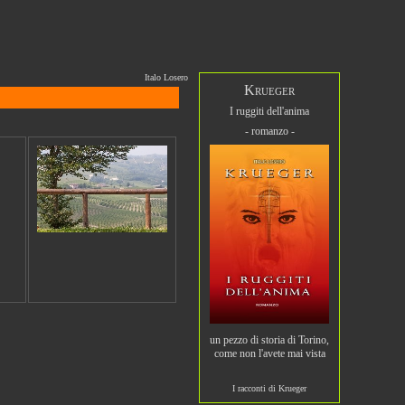
Italo Losero
Krueger
I ruggiti dell'anima
- romanzo -
un pezzo di storia di Torino,
come non l'avete mai vista
I racconti di Krueger