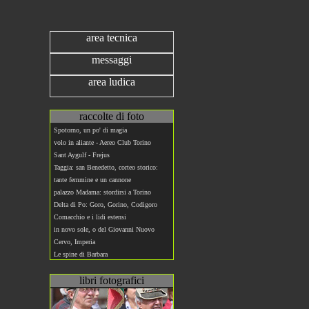
area tecnica
messaggi
area ludica
raccolte di foto
Spotorno, un po' di magia
volo in aliante - Aereo Club Torino
Sant Aygulf - Frejus
Taggia: san Benedetto, corteo storico:
tante femmine e un cannone
palazzo Madama: stordirsi a Torino
Delta di Po: Goro, Gorino, Codigoro
Comacchio e i lidi estensi
in novo sole, o del Giovanni Nuovo
Cervo, Imperia
Le spine di Barbara
libri fotografici