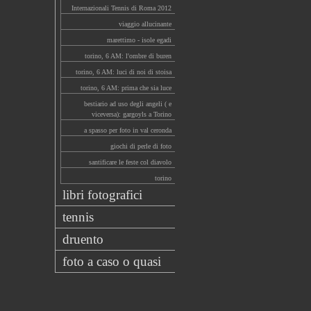
Internazionali Tennis di Roma 2012
viaggio allucinante
marettimo - isole egadi
torino, 6 AM: l'ombre di buren
torino, 6 AM: luci di noi di stoisa
torino, 6 AM: prima che sia luce
bestiario ad uso degli angeli ( e
viceversa): gargoyls a Torino
a spasso per foto in val ceronda
giochi di perle di foto
santificare le feste col diavolo
torino
libri fotografici
tennis
druento
foto a caso o quasi